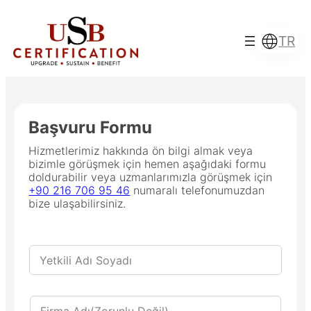
İçeriğe
geç
TR
Başvuru Formu
Türkçe
English
Hizmetlerimiz hakkında ön bilgi almak veya
bizimle görüşmek için hemen aşağıdaki formu
doldurabilir veya uzmanlarımızla görüşmek için
+90 216 706 95 46
numaralı telefonumuzdan
Français
Italiano
bize ulaşabilirsiniz.
Y
e
t
k
F
i