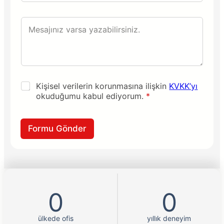
ç
ş
i
t
m
M
ı
e
n
s
ı
a
z
j
?
ı
n
K
Kişisel verilerin korunmasına ilişkin
KVKK’yı
ı
v
okuduğumu kabul ediyorum.
*
z
k
k
*
Formu Gönder
0
0
ülkede ofis
yıllık deneyim