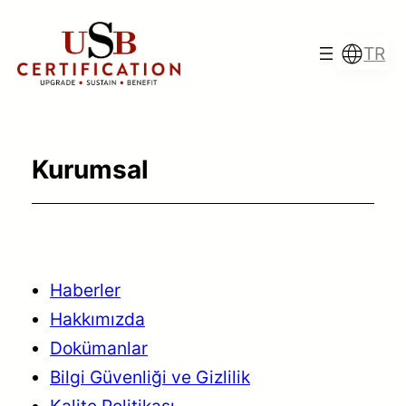
İçeriğe
geç
TR
Kurumsal
Türkçe
English
Français
Italiano
Haberler
Hakkımızda
Dokümanlar
Bilgi Güvenliği ve Gizlilik
Kalite Politikası