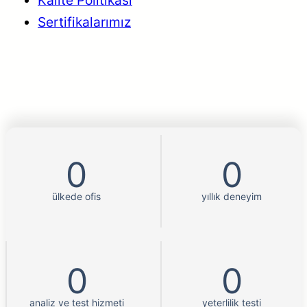
Sertifikalarımız
0
0
ülkede ofis
yıllık deneyim
0
0
analiz ve test hizmeti
yeterlilik testi