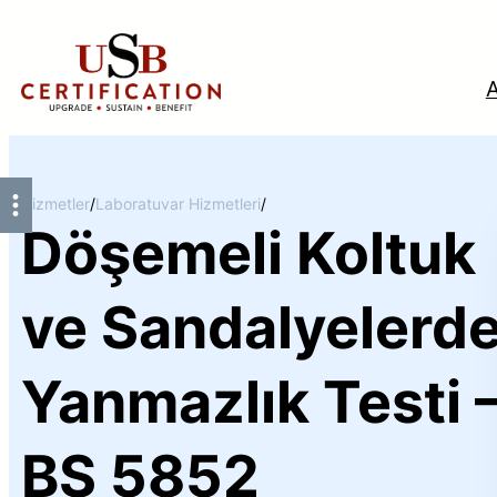
İçeriğe
geç
Hizmetler
/
Laboratuvar Hizmetleri
/
Döşemeli Koltuk
Tü
ve Sandalyelerd
Yanmazlık Testi 
BS 5852