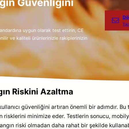
gın Güvenliğini
Dö
Tık
andardına uygun olarak test ettirin, CE
lir ve kaliteli ürünlerinizle rakiplerinizin
gın Riskini Azaltma
ullanıcı güvenliğini artıran önemli bir adımdır. Bu 
ın risklerini minimize eder. Testlerin sonucu, mobil
yangın riski olmadan daha rahat bir şekilde kullanabi