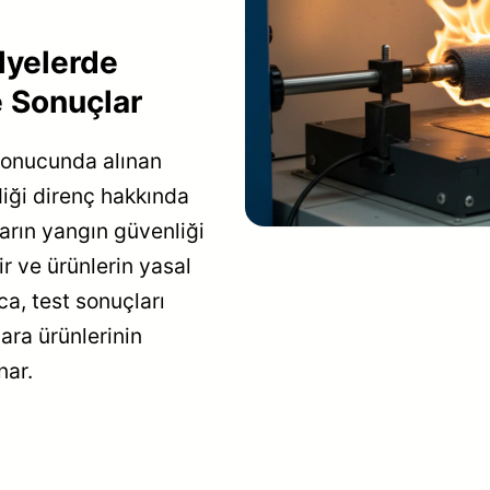
lyelerde
e Sonuçlar
sonucunda alınan
diği direnç hakkında
ların yangın güvenliği
ir ve ürünlerin yasal
ca, test sonuçları
lara ürünlerinin
nar.