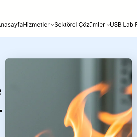
Anasayfa
Hizmetler
Sektörel Çözümler
USB Lab F
rkçe
English
Français
Itali
e
–