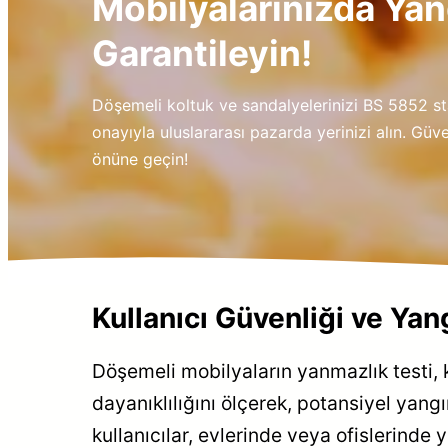
Mobilyalarınızda Yan
Garantileyin!
Döşemeli koltuk ve sandalyelerinizi BS 5852 st
onayıyla uluslararası pazarda yerinizi alın. Güveni
önüne geçin!
Kullanıcı Güvenliği ve Yan
Döşemeli mobilyaların yanmazlık testi, k
dayanıklılığını ölçerek, potansiyel yang
kullanıcılar, evlerinde veya ofislerinde 