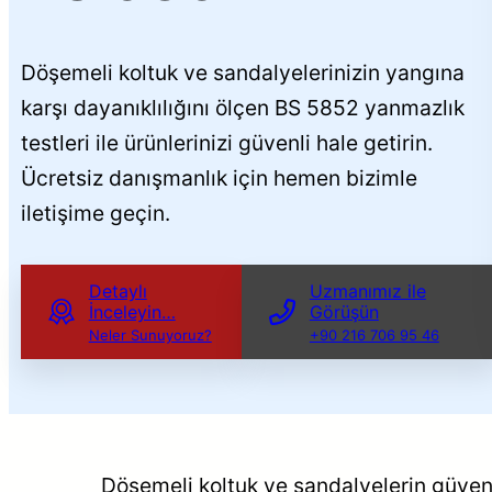
Döşemeli koltuk ve sandalyelerinizin yangına
karşı dayanıklılığını ölçen BS 5852 yanmazlık
testleri ile ürünlerinizi güvenli hale getirin.
Ücretsiz danışmanlık için hemen bizimle
iletişime geçin.
Detaylı
Uzmanımız ile
İnceleyin…
Görüşün
Neler Sunuyoruz?
+90 216 706 95 46
Döşemeli koltuk ve sandalyelerin güvenli