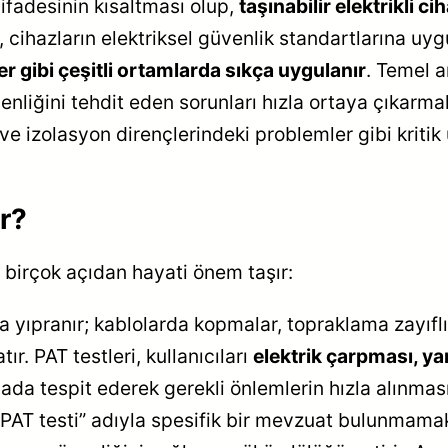
 ifadesinin kısaltması olup,
taşınabilir elektrikli 
r, cihazların elektriksel güvenlik standartlarına uy
ler gibi çeşitli ortamlarda sıkça uygulanır
. Temel a
nliğini tehdit eden sorunları hızla ortaya çıkarmakt
ve izolasyon dirençlerindeki problemler gibi kritik 
r?
, birçok açıdan hayati önem taşır:
a yıpranır; kablolarda kopmalar, topraklama zayıflı
ır. PAT testleri, kullanıcıları
elektrik çarpması, ya
ada tespit ederek gerekli önlemlerin hızla alınması
AT testi” adıyla spesifik bir mevzuat bulunmamakl