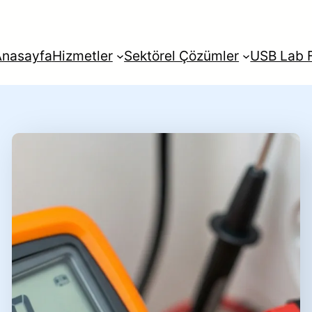
Anasayfa
Hizmetler
Sektörel Çözümler
USB Lab F
rkçe
English
Français
Itali