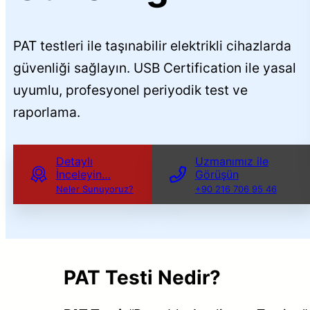
PAT testleri ile taşınabilir elektrikli cihazlarda
güvenliği sağlayın. USB Certification ile yasal
uyumlu, profesyonel periyodik test ve
raporlama.
Detaylı
Uzmanımız ile
İnceleyin…
Görüşün
Neler Sunuyoruz?
+90 216 706 95 46
PAT Testi Nedir?