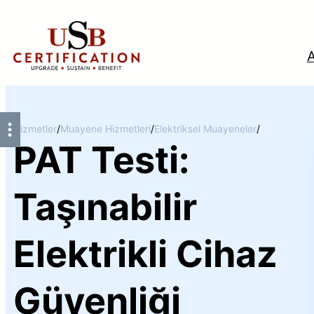
İçeriğe
geç
Hizmetler
/
Muayene Hizmetleri
/
Elektriksel Muayeneler
/
PAT Testi:
Tü
Taşınabilir
Elektrikli Cihaz
Güvenliği