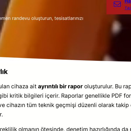
Ha
Tık
emen randevu oluşturun, tesisatlarınızı
lık
ulan cihaza ait
ayrıntılı bir rapor
oluşturulur. Bu rap
ibi kritik bilgileri içerir. Raporlar genellikle PDF f
ve cihazın tüm teknik geçmişi düzenli olarak takip 
r.
ereklilik olmanın ötesinde, denetim hazırlığında da m