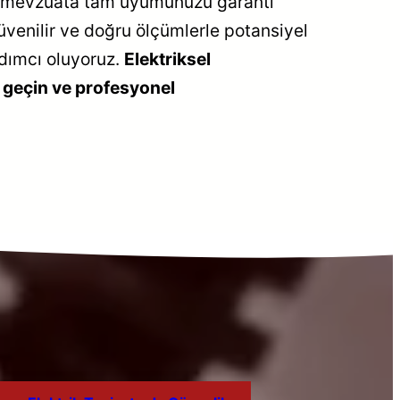
asal mevzuata tam uyumunuzu garanti
venilir ve doğru ölçümlerle potansiyel
rdımcı oluyoruz.
Elektriksel
me geçin ve profesyonel