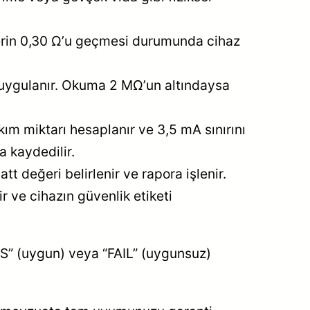
eğerin 0,30 Ω’u geçmesi durumunda cihaz
m uygulanır. Okuma 2 MΩ’un altındaysa
m miktarı hesaplanır ve 3,5 mA sınırını
a kaydedilir.
tt değeri belirlenir ve rapora işlenir.
 ve cihazın güvenlik etiketi
ASS” (uygun) veya “FAIL” (uygunsuz)