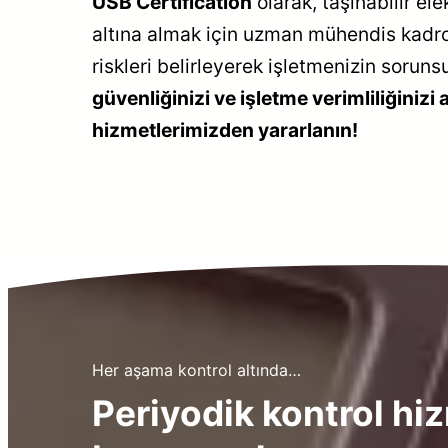
USB Certification
olarak, taşınabilir e
altına almak için uzman mühendis kadro
riskleri belirleyerek işletmenizin sorun
güvenliğinizi ve işletme verimliliğinizi
hizmetlerimizden yararlanın!
Her aşama kontrol altında…
P
eriyodik kontrol hi