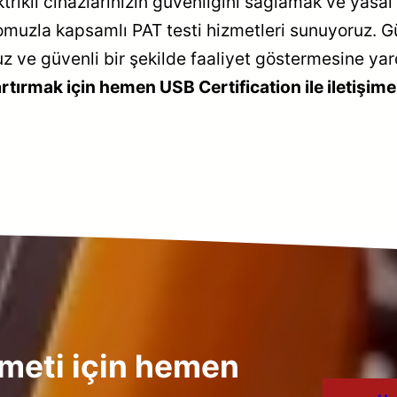
lektrikli cihazlarınızın güvenliğini sağlamak ve y
muzla kapsamlı PAT testi hizmetleri sunuyoruz. Gü
suz ve güvenli bir şekilde faaliyet göstermesine ya
 artırmak için hemen USB Certification ile iletişi
zmeti için hemen