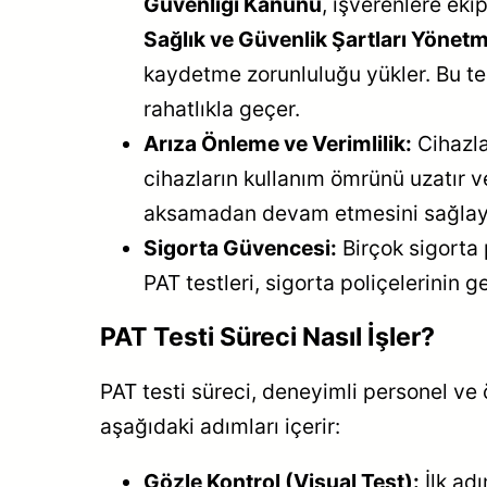
Güvenliği Kanunu
, işverenlere ek
Sağlık ve Güvenlik Şartları Yönetm
kaydetme zorunluluğu yükler. Bu te
rahatlıkla geçer.
Arıza Önleme ve Verimlilik:
Cihazla
cihazların kullanım ömrünü uzatır ve
aksamadan devam etmesini sağla
Sigorta Güvencesi:
Birçok sigorta p
PAT testleri, sigorta poliçelerinin ge
PAT Testi Süreci Nasıl İşler?
PAT testi süreci, deneyimli personel ve 
aşağıdaki adımları içerir:
Gözle Kontrol (Visual Test):
İlk adı