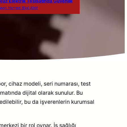
vuz Elektrik Tesisatında Güvenlik
layın Hemen Bilgi Alın!
or, cihaz modeli, seri numarası, test
ormatında dijital olarak sunulur. Bu
edilebilir, bu da işverenlerin kurumsal
erkezi bir rol oynar. İş sağlığı