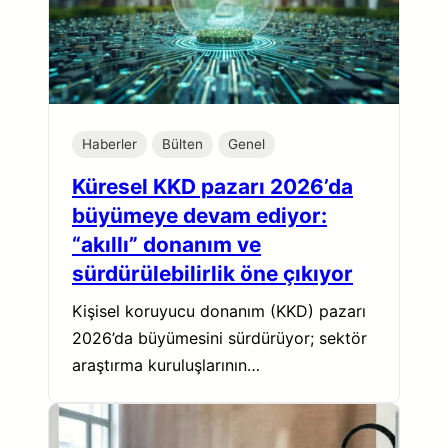
Haberler
Bülten
Genel
Küresel KKD pazarı 2026’da
büyümeye devam ediyor:
“akıllı” donanım ve
sürdürülebilirlik öne çıkıyor
Kişisel koruyucu donanım (KKD) pazarı
2026’da büyümesini sürdürüyor; sektör
araştırma kuruluşlarının…