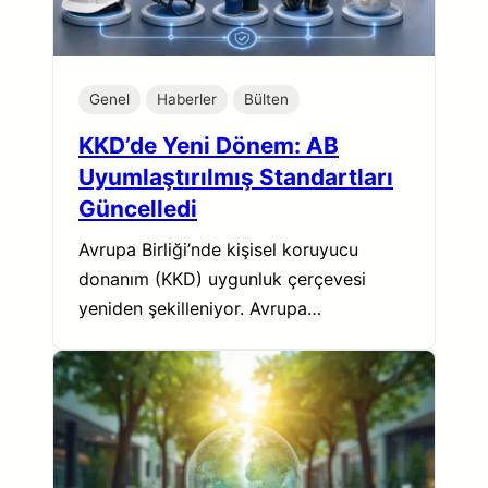
Genel
Haberler
Bülten
KKD’de Yeni Dönem: AB
Uyumlaştırılmış Standartları
Güncelledi
Avrupa Birliği’nde kişisel koruyucu
donanım (KKD) uygunluk çerçevesi
yeniden şekilleniyor. Avrupa…