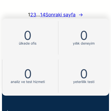
1
2
3
…
14
Sonraki sayfa
→
0
0
ülkede ofis
yıllık deneyim
0
0
analiz ve test hizmeti
yeterlilik testi