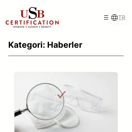
İçeriğe
geç
TR
Kategori:
Haberler
Türkçe
English
Français
Italiano