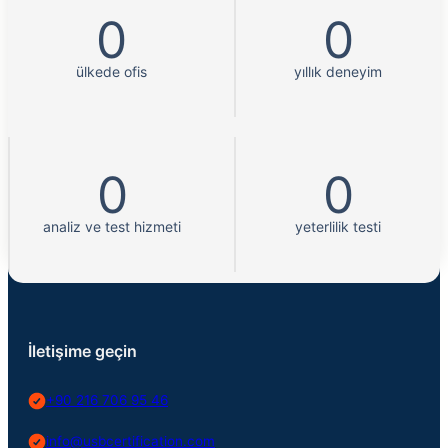
0
0
ülkede ofis
yıllık deneyim
0
0
analiz ve test hizmeti
yeterlilik testi
İletişime geçin
+90 216 706 95 46
info@usbcertification.com