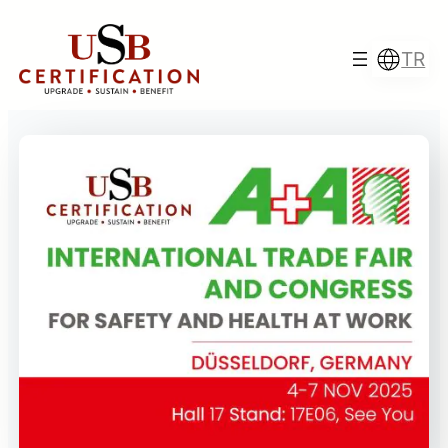
İçeriğe
geç
TR
Türkçe
English
Français
Italiano