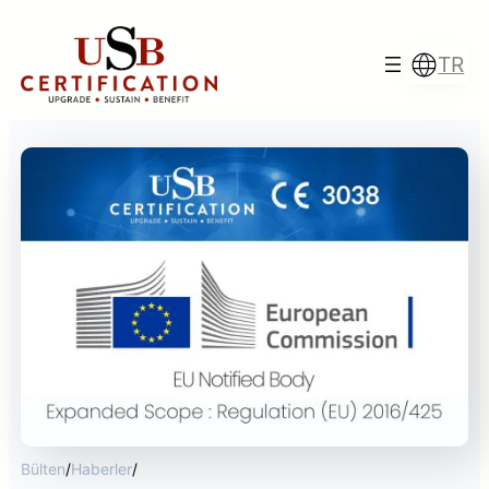
İçeriğe
geç
TR
Türkçe
English
Français
Italiano
Bülten
/
Haberler
/