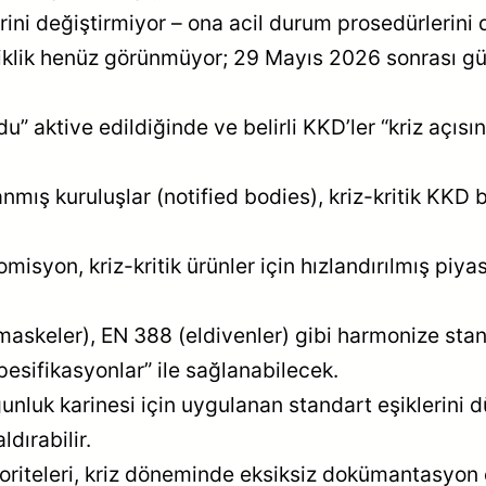
 değiştirmiyor – ona acil durum prosedürlerini d
iklik henüz görünmüyor; 29 Mayıs 2026 sonrası g
 aktive edildiğinde ve belirli KKD’ler “kriz açısın
mış kuruluşlar (notified bodies), kriz-kritik KKD
misyon, kriz-kritik ürünler için hızlandırılmış piy
askeler), EN 388 (eldivenler) gibi harmonize sta
sifikasyonlar” ile sağlanabilecek.
nluk karinesi için uygulanan standart eşiklerini 
dırabilir.
oriteleri, kriz döneminde eksiksiz dokümantasyon 