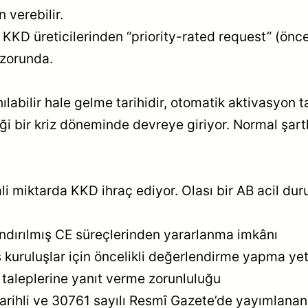
 verebilir.
KKD üreticilerinden “priority-rated request” (önceli
 zorunda.
abilir hale gelme tarihidir, otomatik aktivasyon ta
ği bir kriz döneminde devreye giriyor. Normal şart
i miktarda KKD ihraç ediyor. Olası bir AB acil dur
landırılmış CE süreçlerinden yararlanma imkânı
kuruluşlar için öncelikli değerlendirme yapma yet
 taleplerine yanıt verme zorunluluğu
tarihli ve 30761 sayılı Resmî Gazete’de yayımlana