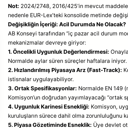
Not:
2024/2748, 2016/425’in mevcut maddelerini
nedenle EUR-Lex’teki konsolide metinde değiş
Değişikliğin İçeriği: Acil Durumda Ne Olacak?
AB Konseyi tarafından “iç pazar acil durum modu”
aşma
mekanizmalar devreye giriyor:
nu’nda
rma
1. Öncelikli Uygunluk Değerlendirmesi:
Onaylan
AB Ormansızlaşma
Normalde aylar süren süreçler haftalara iniyor.
Regülasyonu’nda
ı
Kolaylaştırma Paketi
2. Hızlandırılmış Piyasaya Arz (Fast-Track):
Ko
Yayımlandı
istisnalar uygulayabiliyor.
3. Ortak Spesifikasyonlar:
Normalde EN 149 (m
Komisyon’un doğrudan yayımlayacağı “ortak spe
4. Uygunluk Karinesi Esnekliği:
Komisyon, uygu
kuruluşların sürece dahil olma zorunluluğunu kal
5. Piyasa Gözetiminde Esneklik:
Üye devlet ot