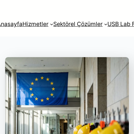
Anasayfa
Hizmetler
Sektörel Çözümler
USB Lab F
rkçe
English
Français
Itali