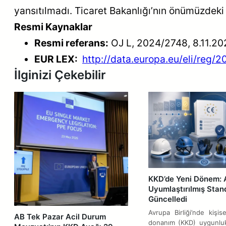
yansıtılmadı. Ticaret Bakanlığı’nın önümüzdek
Resmi Kaynaklar
Resmi referans:
OJ L, 2024/2748, 8.11.20
EUR LEX:
http://data.europa.eu/eli/reg/
İlginizi Çekebilir
KKD’de Yeni Dönem: 
Uyumlaştırılmış Stand
Güncelledi
Avrupa Birliği’nde kişi
AB Tek Pazar Acil Durum
donanım (KKD) uygunlu