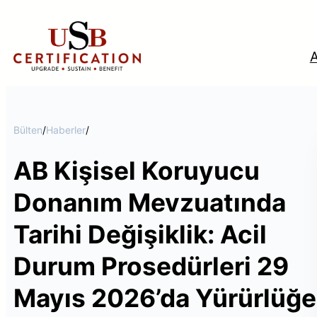
İçeriğe
geç
Bülten
/
Haberler
/
AB Kişisel Koruyucu
Tü
Donanım Mevzuatında
Tarihi Değişiklik: Acil
Durum Prosedürleri 29
Mayıs 2026’da Yürürlüğe