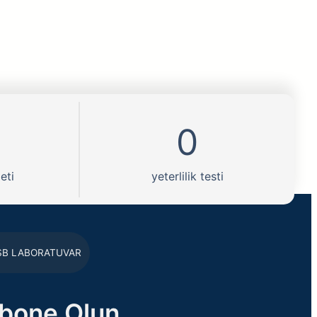
0
eti
yeterlilik testi
SB LABORATUVAR
bone Olun