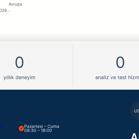
r. Avrupa
2026…
0
0
yıllık deneyim
analiz ve test hizm
U
om
Pazartesi – Cuma
08:30 – 18:00
A