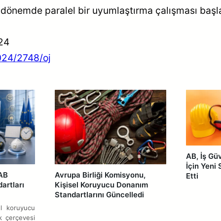
i dönemde paralel bir uyumlaştırma çalışması başl
24
2024/2748/oj
AB, İş Gü
İçin Yeni 
AB
Avrupa Birliği Komisyonu,
Etti
artları
Kişisel Koruyucu Donanım
Standartlarını Güncelledi
sel koruyucu
k çerçevesi