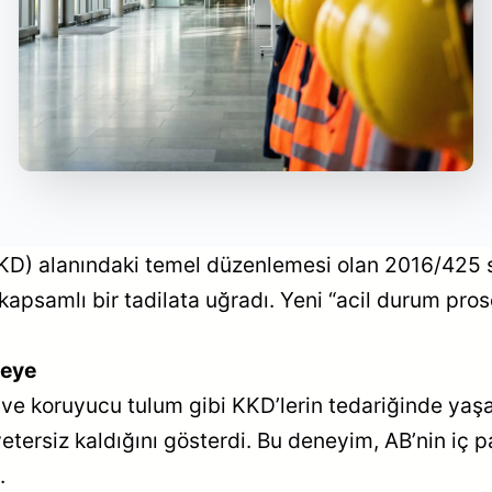
(KKD) alanındaki temel düzenlemesi olan 2016/425
apsamlı bir tadilata uğradı. Yeni “acil durum pros
meye
e koruyucu tulum gibi KKD’lerin tedariğinde yaşa
tersiz kaldığını gösterdi. Bu deneyim, AB’nin iç p
.