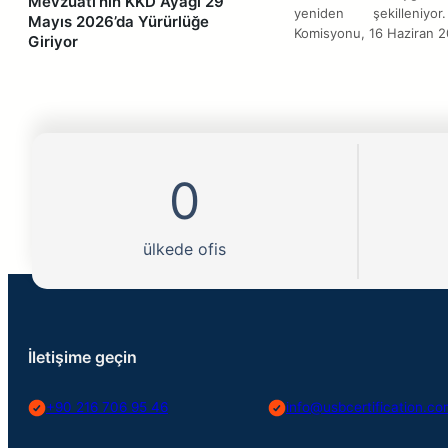
Mevzuatı’nın KKD Ayağı 29
yeniden şekilleniyo
Mayıs 2026’da Yürürlüğe
Komisyonu, 16 Haziran 
Giriyor
0
ülkede ofis
İletişime geçin
+90 216 706 95 46
info@usbcertification.c