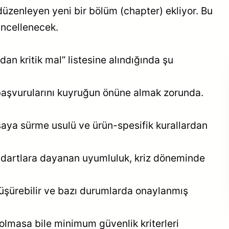
üzenleyen yeni bir bölüm (chapter) ekliyor. Bu
üncellenecek.
dan kritik mal” listesine alındığında şu
 başvurularını kuyruğun önüne almak zorunda.
Kurumumuz TİGİAD
Yönetim Kurulu’nda:
Sektörün Güçlü
asaya sürme usulü ve ürün-spesifik kurallardan
İsimleriyle Buluştu
ndartlara dayanan uyumluluk, kriz döneminde
düşürebilir ve bazı durumlarda onaylanmış
olmasa bile minimum güvenlik kriterleri