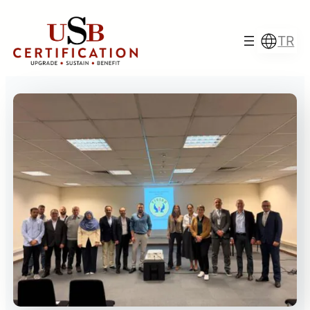
İçeriğe
geç
TR
Türkçe
English
Français
Italiano