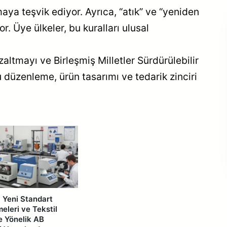
maya teşvik ediyor. Ayrıca, “atık” ve “yeniden
or. Üye ülkeler, bu kuralları ulusal
Yeşil Yakıtlarla
zaltmayı ve Birleşmiş Milletler Sürdürülebilir
Geleceğe: Bataryanın
u düzenleme, ürün tasarımı ve tedarik zinciri
Ötesinde
Sürdürülebilir Ulaşım
 Yeni Standart
eleri ve Tekstil
 Yönelik AB