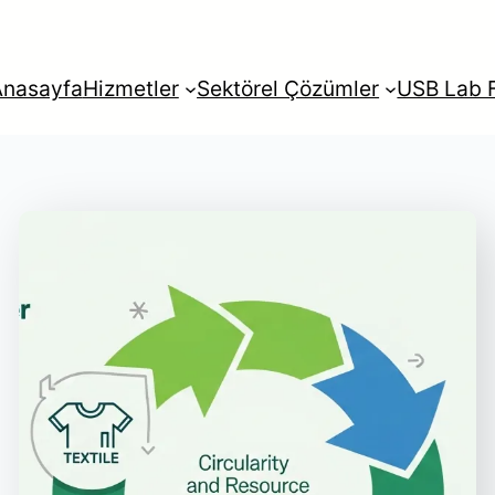
Anasayfa
Hizmetler
Sektörel Çözümler
USB Lab F
rkçe
English
Français
Itali