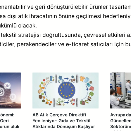
arılabilir ve geri dönüştürülebilir ürünler tasarla
 yasa dışı atık ihracatının önüne geçilmesi hedefleniy
ükümlü olacak.
ekstil stratejisi doğrultusunda, çevresel etkileri a
iler, perakendeciler ve e-ticaret satıcıları için b
Dönemi:
AB Atık Çerçeve Direktifi
Avrupa’da
 Geri
Yenileniyor: Gıda ve Tekstil
Güncellem
orunluluk
Atıklarında Dönüşüm Başlıyor
Sektörüne