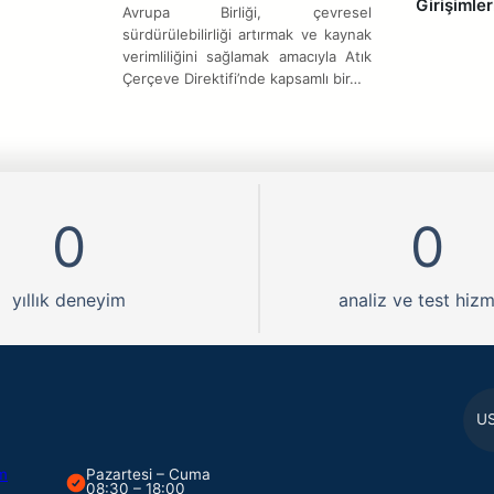
Girişimler
Avrupa Birliği, çevresel
sürdürülebilirliği artırmak ve kaynak
verimliliğini sağlamak amacıyla Atık
Çerçeve Direktifi’nde kapsamlı bir…
0
0
yıllık deneyim
analiz ve test hizm
U
om
Pazartesi – Cuma
08:30 – 18:00