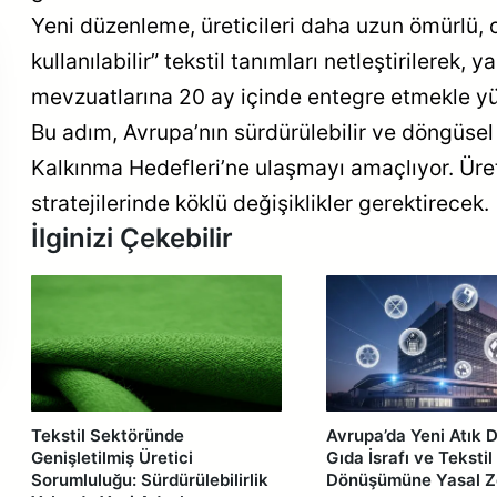
Yeni düzenleme, üreticileri daha uzun ömürlü, on
kullanılabilir” tekstil tanımları netleştirilerek,
mevzuatlarına 20 ay içinde entegre etmekle y
Bu adım, Avrupa’nın sürdürülebilir ve döngüsel t
yonda
EA MLA Mark ile
Kalkınma Hedefleri’ne ulaşmayı amaçlıyor. Üretic
Akreditasyonda Yeni
Dönem Başladı
stratejilerinde köklü değişiklikler gerektirecek.
İlginizi Çekebilir
Tekstil Sektöründe
Avrupa’da Yeni Atık 
Genişletilmiş Üretici
Gıda İsrafı ve Tekstil
Sorumluluğu: Sürdürülebilirlik
Dönüşümüne Yasal Z