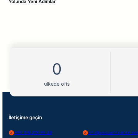
Yolunda Yeni Adımlar
0
ülkede ofis
İletişime geçin
+90 216 706 95 46
info@usbcertification.c