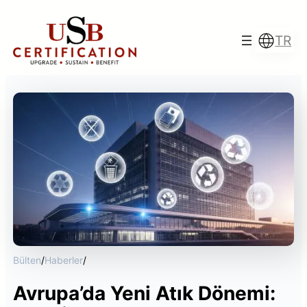
İçeriğe
geç
TR
Türkçe
English
Français
Italiano
Bülten
/
Haberler
/
Avrupa’da Yeni Atık Dönemi: